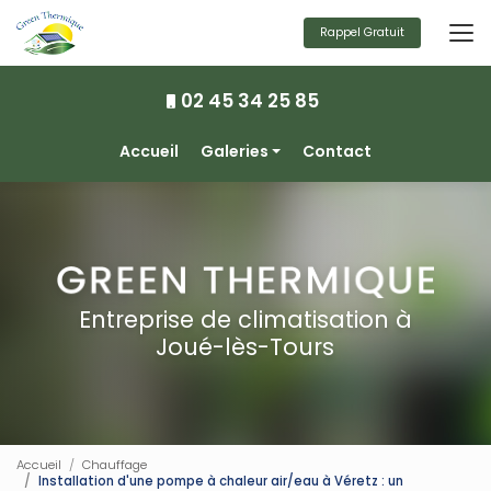
Aller
au
Rappel Gratuit
contenu
principal
02 45 34 25 85
Navigation secondaire
Accueil
Galeries
Contact
Climatisation
Chauffage
Ventilation
Photovoltaïque
Entreprise de climatisation à
Joué-lès-Tours
Accueil
Chauffage
Installation d'une pompe à chaleur air/eau à Véretz : un