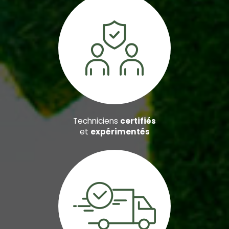
Techniciens
certifiés
et
expérimentés