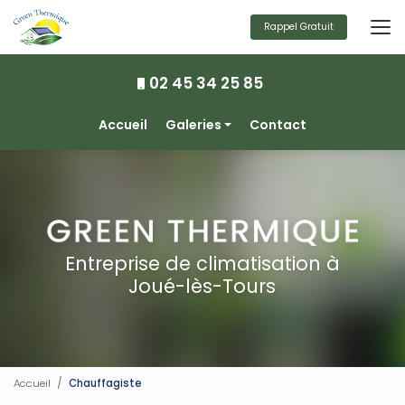
Aller
au
Rappel Gratuit
contenu
principal
02 45 34 25 85
Navigation secondaire
Accueil
Galeries
Contact
Climatisation
Chauffage
Ventilation
Photovoltaïque
Entreprise de climatisation à
Joué-lès-Tours
Accueil
Chauffagiste