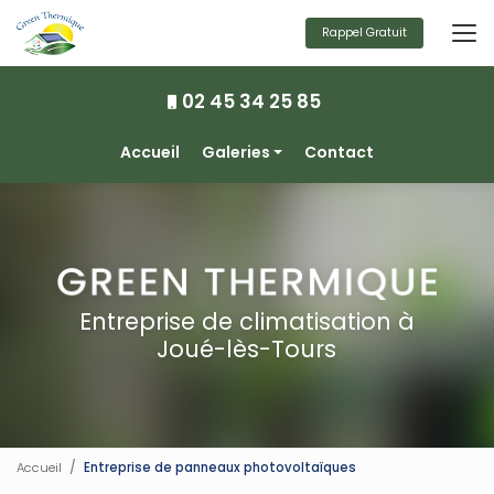
Aller
au
Rappel Gratuit
contenu
principal
02 45 34 25 85
Navigation secondaire
Accueil
Galeries
Contact
Climatisation
Chauffage
Ventilation
Photovoltaïque
Entreprise de climatisation à
Joué-lès-Tours
Accueil
Entreprise de panneaux photovoltaïques