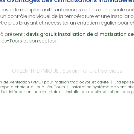
e de multiples unités intérieures reliées à une seule unit
n contrôle individuel de la température et une installation 
tre plus bruyant et nécessiter un entretien régulier pour 
à présent :
devis gratuit
installation de climatisation ce
lès-Tours
et son secteur.
GREEN THERMIQUE : Savoir-faire et services
ion de ventilation (VMC) pour maison troglodyte et cavité
|
Entreprise
pe à chaleur à Joué-lès-Tours
|
Installation système de ventilati
l’air intérieur en Indre-et-Loire
|
Installation de climatisation sans 