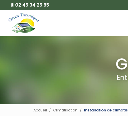
Aller
02 45 34 25 85
au
Navigation principale
contenu
principal
Ent
Accueil
Climatisation
Installation de climatis