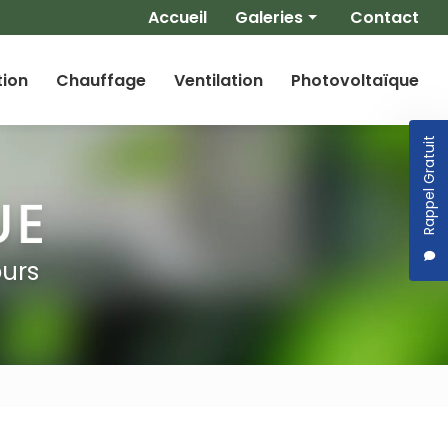
Navigation secondaire
Accueil
Galeries
Contact
Climatisation
tion
Chauffage
Ventilation
Photovoltaïque
Chauffage
Ventilation
Rappel Gratuit
Photovoltaïque
ours