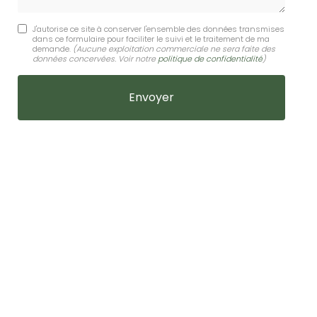
J'autorise ce site à conserver l'ensemble des données transmises
dans ce formulaire pour faciliter le suivi et le traitement de ma
demande.
(Aucune exploitation commerciale ne sera faite des
données concervées. Voir notre
politique de confidentialité
)