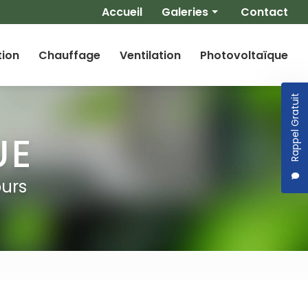
Navigation secondaire
Accueil
Galeries
Contact
Climatisation
tion
Chauffage
Ventilation
Photovoltaïque
Chauffage
Ventilation
Rappel Gratuit
Photovoltaïque
ours