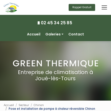
Aller
au
Rappel Gratuit
contenu
principal
02 45 34 25 85
Navigation secondaire
Accueil
Galeries
Contact
Climatisation
Chauffage
Ventilation
Photovoltaïque
Entreprise de climatisation à
Joué-lès-Tours
Accueil
Secteur
Chinon
Pose et installation de pompe à chaleur réversible Chinon