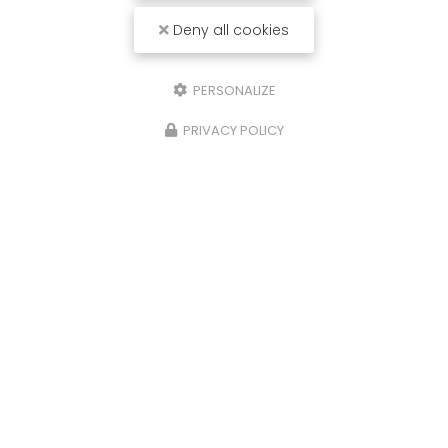
Deny all cookies
PERSONALIZE
PRIVACY POLICY
07/09/2024
Installation de Ventilation pour
Ensemble de Bureaux à La Ville-aux-
Dames (37700)
Vous recherchez une solution de ventilation
efficace pour vos bureaux ? Notre équipe
spécialisée vous propose des installations de
ventilation sur mesure, adaptées aux besoins