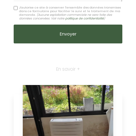
J'autorise ce site à conserver l'ensemble des données transmises
dans ce formulaire pour faciliter le suivi et le traitement de ma
demande.
(Aucune exploitation commerciale ne sera faite des
données concervées. Voir notre
politique de confidentialité
)
En savoir +