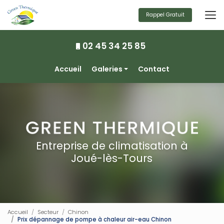
Aller
au
Rappel Gratuit
contenu
principal
02 45 34 25 85
Navigation secondaire
Accueil
Galeries
Contact
Climatisation
Chauffage
Ventilation
Photovoltaïque
Entreprise de climatisation à
Joué-lès-Tours
Accueil
Secteur
Chinon
Prix dépannage de pompe à chaleur air-eau Chinon