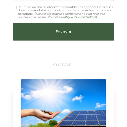
J'autorise ce site à conserver l'ensemble des données transmises
dans ce formulaire pour faciliter le suivi et le traitement de ma
demande.
(Aucune exploitation commerciale ne sera faite des
données concervées. Voir notre
politique de confidentialité
)
En savoir +