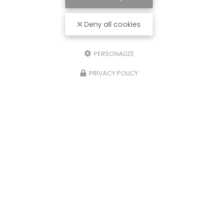
Deny all cookies
PERSONALIZE
PRIVACY POLICY
07/09/2024
Installation de Ventilation pour
Ensemble de Bureaux à La Ville-aux-
Dames (37700)
Vous recherchez une solution de ventilation
efficace pour vos bureaux ? Notre équipe