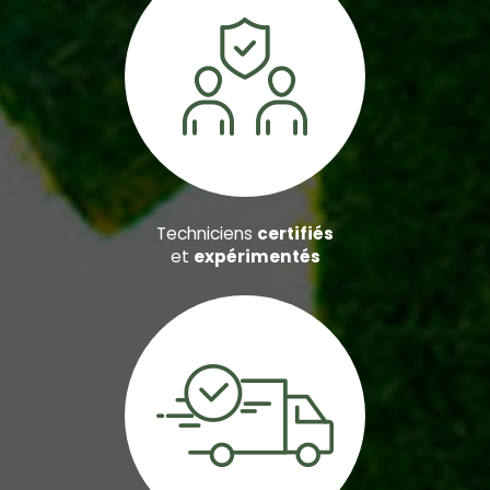
Techniciens
certifiés
et
expérimentés