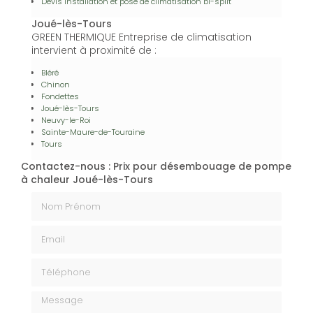
Devis installation et pose de climatisation bi-split
Joué-lès-Tours
GREEN THERMIQUE Entreprise de climatisation
intervient à proximité de :
Bléré
Chinon
Fondettes
Joué-lès-Tours
Neuvy-le-Roi
Sainte-Maure-de-Touraine
Tours
Contactez-nous : Prix pour désembouage de pompe
à chaleur Joué-lès-Tours
Nom Prénom
Email
Téléphone
Message