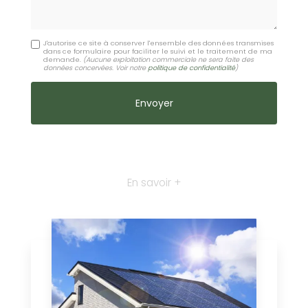
J'autorise ce site à conserver l'ensemble des données transmises
dans ce formulaire pour faciliter le suivi et le traitement de ma
demande.
(Aucune exploitation commerciale ne sera faite des
données concervées. Voir notre
politique de confidentialité
)
En savoir +