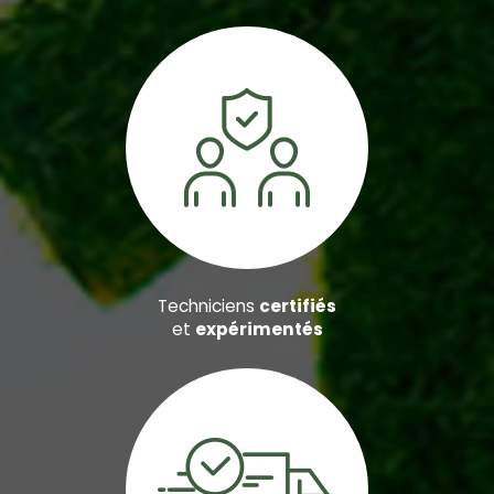
Techniciens
certifiés
et
expérimentés