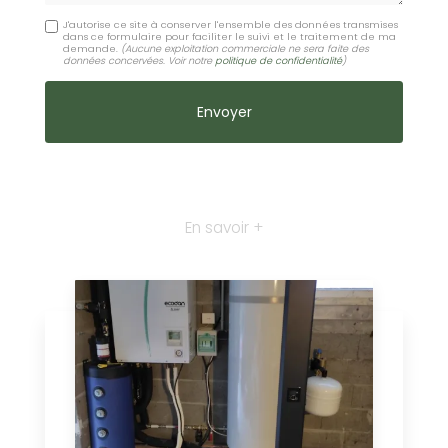
J'autorise ce site à conserver l'ensemble des données transmises
dans ce formulaire pour faciliter le suivi et le traitement de ma
demande.
(Aucune exploitation commerciale ne sera faite des
données concervées. Voir notre
politique de confidentialité
)
En savoir +