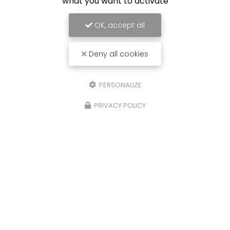
what you want to activate
OK, accept all
Deny all cookies
PERSONALIZE
PRIVACY POLICY
07/09/2024
'Habitat
Installation de Ventilation pou
s
Ensemble de Bureaux à La Vill