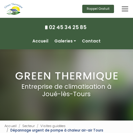
Aller
au
Rappel Gratuit
contenu
principal
02 45 34 25 85
Navigation secondaire
Accueil
Galeries
Contact
Climatisation
Chauffage
Ventilation
Photovoltaïque
Entreprise de climatisation à
Joué-lès-Tours
Accueil
Secteur
Visites guidées
Dépannage urgent de pompe à chaleur air-air Tours