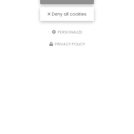
Deny all cookies
PERSONALIZE
PRIVACY POLICY
07/09/2024
Installation de Ventilation pour
Ensemble de Bureaux à La Ville-aux-
Dames (37700)
Vous recherchez une solution de ventilation
efficace pour vos bureaux ? Notre équipe