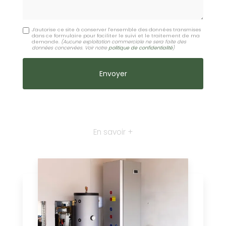
J'autorise ce site à conserver l'ensemble des données transmises
dans ce formulaire pour faciliter le suivi et le traitement de ma
demande.
(Aucune exploitation commerciale ne sera faite des
données concervées. Voir notre
politique de confidentialité
)
En savoir +