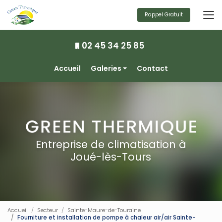
Aller
au
Rappel Gratuit
contenu
principal
02 45 34 25 85
Navigation secondaire
Accueil
Galeries
Contact
Climatisation
Chauffage
Ventilation
Photovoltaïque
Entreprise de climatisation à
Joué-lès-Tours
Accueil
Secteur
Sainte-Maure-de-Touraine
Fourniture et installation de pompe à chaleur air/air Sainte-