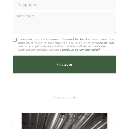
Téléphone
Message
J'autorise ce site à conserver l'ensemble des données transmises
dans ce formulaire pour faciliter le suivi et le traitement de ma
demande.
(Aucune exploitation commerciale ne sera faite des
données concervées. Voir notre
politique de confidentialité
)
En savoir +