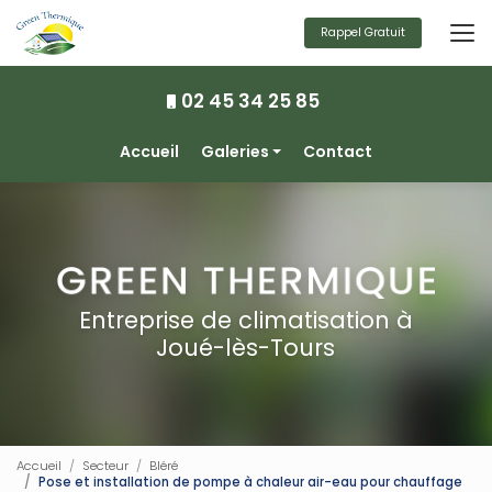
Aller
au
Rappel Gratuit
contenu
principal
02 45 34 25 85
Navigation secondaire
Accueil
Galeries
Contact
Climatisation
Chauffage
Ventilation
Photovoltaïque
Entreprise de climatisation à
Joué-lès-Tours
Accueil
Secteur
Bléré
Pose et installation de pompe à chaleur air-eau pour chauffage