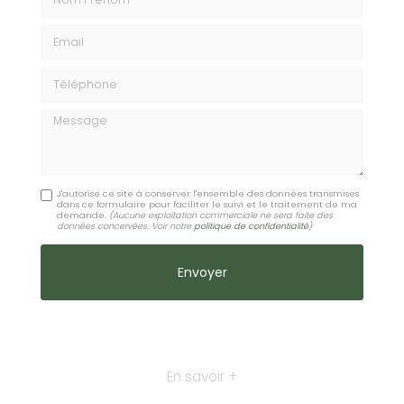
Email
Téléphone
Message
J'autorise ce site à conserver l'ensemble des données transmises
dans ce formulaire pour faciliter le suivi et le traitement de ma
demande.
(Aucune exploitation commerciale ne sera faite des
données concervées. Voir notre
politique de confidentialité
)
En savoir +