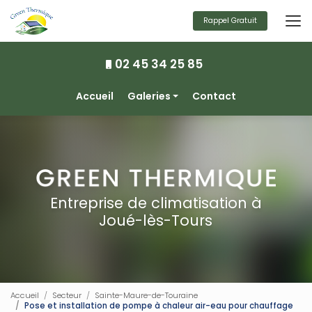
Aller
au
Rappel Gratuit
contenu
principal
02 45 34 25 85
Navigation secondaire
Accueil
Galeries
Contact
Climatisation
Chauffage
Ventilation
Photovoltaïque
Entreprise de climatisation à
Joué-lès-Tours
Accueil
Secteur
Sainte-Maure-de-Touraine
Pose et installation de pompe à chaleur air-eau pour chauffage