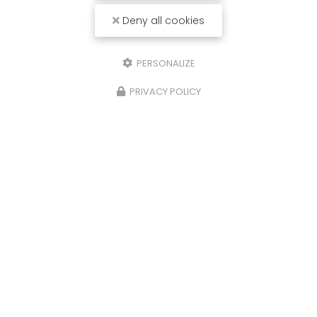
Deny all cookies
PERSONALIZE
PRIVACY POLICY
07/09/2024
Installation de Ventilation pour
Ensemble de Bureaux à La Ville-aux-
Dames (37700)
Vous recherchez une solution de ventilation
efficace pour vos bureaux ? Notre équipe
spécialisée vous propose des installations de
ventilation sur mesure, adaptées aux besoins