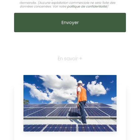
demande.
(Aucune exploitation commerciale ne sera faite des
données concervées. Voir notre
politique de confidentialité
)
En savoir +