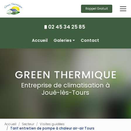
Aller
au
Rappel Gratuit
contenu
principal
02 45 34 25 85
Navigation secondaire
Accueil
Galeries
Contact
Climatisation
Chauffage
Ventilation
Photovoltaïque
Entreprise de climatisation à
Joué-lès-Tours
Accueil
Secteur
Visites guidées
Tarif entretien de pompe à chaleur air-air Tours