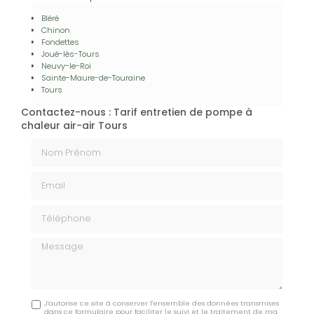
Bléré
Chinon
Fondettes
Joué-lès-Tours
Neuvy-le-Roi
Sainte-Maure-de-Touraine
Tours
Contactez-nous : Tarif entretien de pompe à
chaleur air-air Tours
Nom Prénom
Email
Téléphone
Message
J'autorise ce site à conserver l'ensemble des données transmises
dans ce formulaire pour faciliter le suivi et le traitement de ma