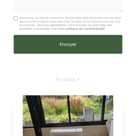
J'autorise ce site à conserver l'ensemble des données transmises
dans ce formulaire pour faciliter le suivi et le traitement de ma
demande.
(Aucune exploitation commerciale ne sera faite des
données concervées. Voir notre
politique de confidentialité
)
En savoir +