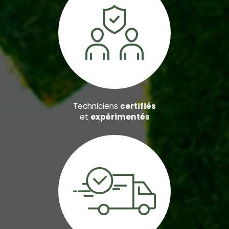
Techniciens
certifiés
et
expérimentés