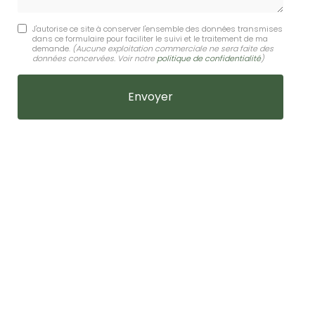
J'autorise ce site à conserver l'ensemble des données transmises
dans ce formulaire pour faciliter le suivi et le traitement de ma
demande.
(Aucune exploitation commerciale ne sera faite des
données concervées. Voir notre
politique de confidentialité
)