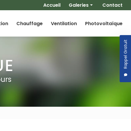
Navigation secondaire
Accueil
Galeries
Contact
Climatisation
tion
Chauffage
Ventilation
Photovoltaïque
Chauffage
Ventilation
Rappel Gratuit
Photovoltaïque
ours