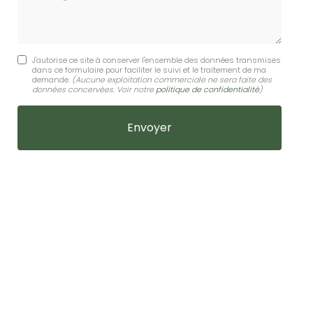
J'autorise ce site à conserver l'ensemble des données transmises
dans ce formulaire pour faciliter le suivi et le traitement de ma
demande.
(Aucune exploitation commerciale ne sera faite des
données concervées. Voir notre
politique de confidentialité
)