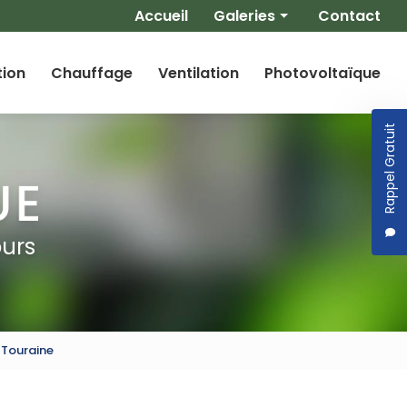
Navigation secondaire
Accueil
Galeries
Contact
Climatisation
tion
Chauffage
Ventilation
Photovoltaïque
Chauffage
Ventilation
Rappel Gratuit
Photovoltaïque
ours
-Touraine