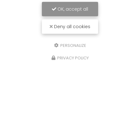
OK, accept all
Deny all cookies
PERSONALIZE
PRIVACY POLICY
07/09/2024
Installation de Ventilation pour
Ensemble de Bureaux à La Ville-aux-
Dames (37700)