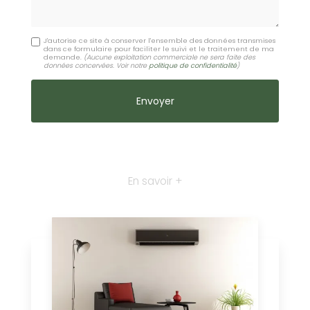
J'autorise ce site à conserver l'ensemble des données transmises
dans ce formulaire pour faciliter le suivi et le traitement de ma
demande.
(Aucune exploitation commerciale ne sera faite des
données concervées. Voir notre
politique de confidentialité
)
En savoir +