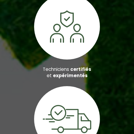
Techniciens
certifiés
et
expérimentés